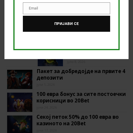
За сите корисници 50% бонус во
Email
Email
22Bit казино
јули 29, 2026
ПРИЈАВИ СЕ
Cash Splash во среда во 22Bet
јули 15, 2026
Мистериозен бонус
во казиното на 20Bet
јули 8, 2026
Пакет за добредојде на првите 4
депозити
јули 1, 2026
100 евра бонус за сите постоечки
корисници во 20Bet
јуни 24, 2026
Секој петок 50% до 100 евра во
казиното на 20Bet
јуни 17, 2026