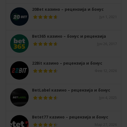
20Bet казино – рецензија и бонус
Јул 1, 2021
Bet365 казино – бонус и рецензија
Јун 26, 2017
22Bit казино – рецензија и бонус
Фев 12, 2026
BetLabel казино – рецензија и бонус
Јун 4, 2025
Betet77 казино – рецензија и бонус
Мар 27, 2026