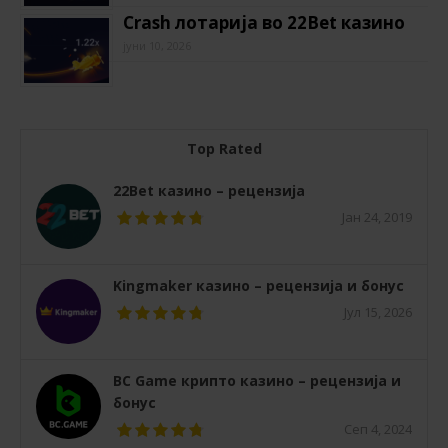
Crash лотарија во 22Bet казино
јуни 10, 2026
Top Rated
22Bet казино – рецензија
Јан 24, 2019
Kingmaker казино – рецензија и бонус
Јул 15, 2026
BC Game крипто казино – рецензија и
бонус
Сеп 4, 2024