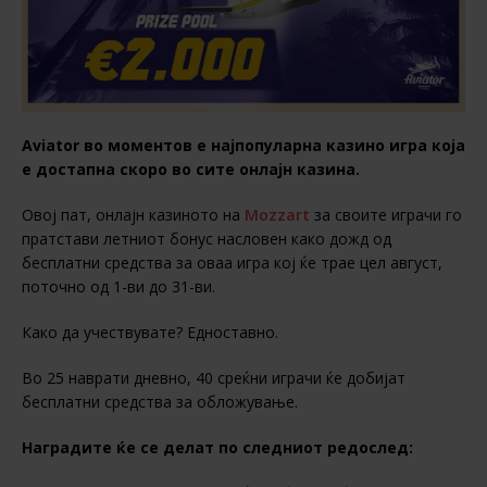
Aviator во моментов е најпопуларна казино игра која
е достапна скоро во сите онлајн казина.
Овој пат, онлајн казиното на
Mozzart
за своите играчи го
пратстави летниот бонус насловен како дожд од
бесплатни средства за оваа игра кој ќе трае цел август,
поточно од 1-ви до 31-ви.
Како да учествувате? Едноставно.
Во 25 наврати дневно, 40 среќни играчи ќе добијат
бесплатни средства за обложување.
Наградите ќе се делат по следниот редослед: