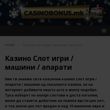
HOME
Казино Слот игри / машини / апарати
Казино Слот игри /
машини / апарати
Ние ги знаеме сите класични казино слот игри /
апарати / машини од локалните казина, но на
интернет добивате нешто што е многу подобро.
Тука изборот на онлајн слотови е доста поголем,
може да станете добитник на повеќе врсти џек пот,
а тоа значи џек пот вреден и над 10 милиони евра и