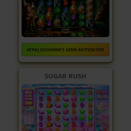
ИГРАЈ GIOVANNI’S GEMS БЕСПЛАТНО
SUGAR RUSH