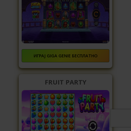
ИГРАЈ GIGA GENIE БЕСПЛАТНО
FRUIT PARTY