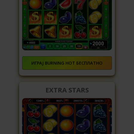
ИГРАЈ BURNING HOT БЕСПЛАТНО
EXTRA STARS