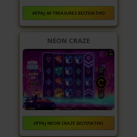
ИГРАЈ 40 TREASURES БЕСПЛАТНО
NEON CRAZE
ИГРАЈ NEON CRAZE БЕСПЛАТНО