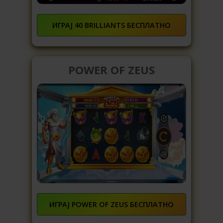
ИГРАЈ 40 BRILLIANTS БЕСПЛАТНО
POWER OF ZEUS
ИГРАЈ POWER OF ZEUS БЕСПЛАТНО