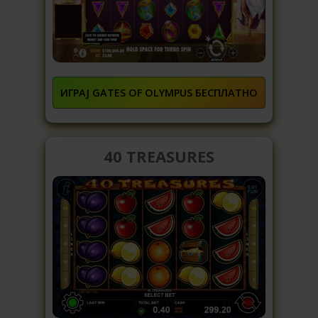
ИГРАЈ GATES OF OLYMPUS БЕСПЛАТНО
40 TREASURES