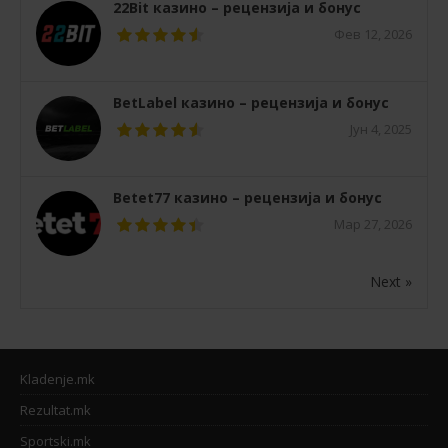
22Bit казино – рецензија и бонус
Фев 12, 2026
BetLabel казино – рецензија и бонус
Јун 4, 2025
Betet77 казино – рецензија и бонус
Мар 27, 2026
Next »
Kladenje.mk
Rezultat.mk
Sportski.mk