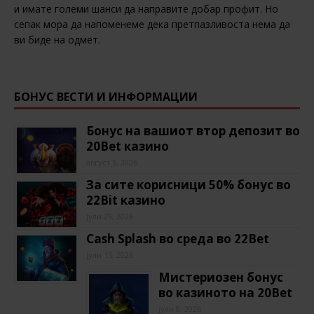
и имате големи шанси да направите добар профит. Но
сепак мора да напоменеме дека претпазливоста нема да
ви биде на одмет.
БОНУС ВЕСТИ И ИНФОРМАЦИИ
Бонус на вашиот втор депозит во
20Bet казино
август 5, 2026
За сите корисници 50% бонус во
22Bit казино
јули 29, 2026
Cash Splash во среда во 22Bet
јули 15, 2026
Мистериозен бонус
во казиното на 20Bet
јули 8, 2026