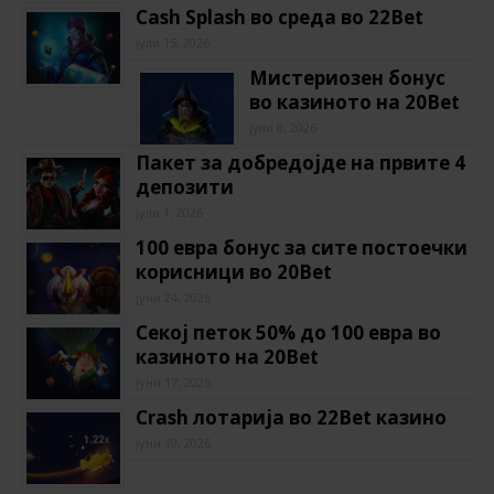
Cash Splash во среда во 22Bet
јули 15, 2026
Мистериозен бонус
во казиното на 20Bet
јули 8, 2026
Пакет за добредојде на првите 4
депозити
јули 1, 2026
100 евра бонус за сите постоечки
корисници во 20Bet
јуни 24, 2026
Секој петок 50% до 100 евра во
казиното на 20Bet
јуни 17, 2026
Crash лотарија во 22Bet казино
јуни 10, 2026