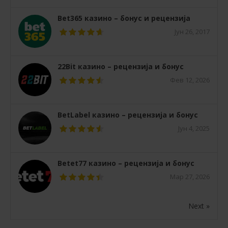
Bet365 казино – бонус и рецензија
Јун 26, 2017
22Bit казино – рецензија и бонус
Фев 12, 2026
BetLabel казино – рецензија и бонус
Јун 4, 2025
Betet77 казино – рецензија и бонус
Мар 27, 2026
Next »