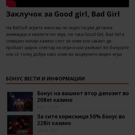
Заклучок за Good girl, Bad Girl
На BetSoft игрите никогаш не недостасува детална
анимација и квалитетен звук, па така Good Girl, Bad Girl е
совршен онлајн казино слот за оние кои сакаат да
пробаат широк спектар на игри и кои уживаат во бонусите
кои се толку добри како оние во модерните видео-игри.
БОНУС ВЕСТИ И ИНФОРМАЦИИ
Бонус на вашиот втор депозит во
20Bet казино
август 5, 2026
За сите корисници 50% бонус во
22Bit казино
јули 29, 2026