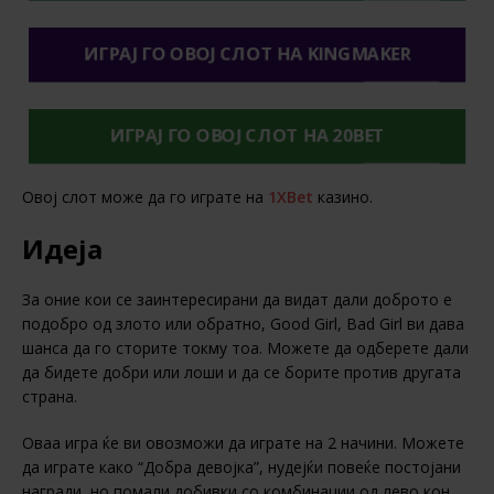
ИГРАЈ ГО ОВОЈ СЛОТ НА KINGMAKER
ИГРАЈ ГО ОВОЈ СЛОТ НА 20BET
Овој слот може да го играте на
1XBet
казино.
Идеја
За оние кои се заинтересирани да видат дали доброто е
подобро од злото или обратно, Good Girl, Bad Girl ви дава
шанса да го сторите токму тоа. Можете да одберете дали
да бидете добри или лоши и да се борите против другата
страна.
Оваа игра ќе ви овозможи да играте на 2 начини. Можете
да играте како “Добра девојка”, нудејќи повеќе постојани
награди, но помали добивки со комбинации од лево кон