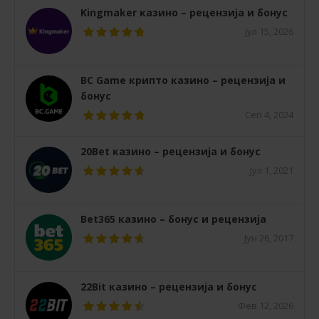
Kingmaker казино – рецензија и бонус
Јул 15, 2026
BC Game крипто казино – рецензија и
бонус
Сеп 4, 2024
20Bet казино – рецензија и бонус
Јул 1, 2021
Bet365 казино – бонус и рецензија
Јун 26, 2017
22Bit казино – рецензија и бонус
Фев 12, 2026