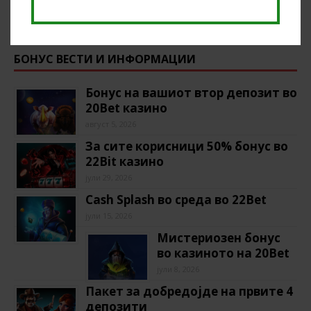
БОНУС ВЕСТИ И ИНФОРМАЦИИ
Бонус на вашиот втор депозит во
20Bet казино
август 5, 2026
За сите корисници 50% бонус во
22Bit казино
јули 29, 2026
Cash Splash во среда во 22Bet
јули 15, 2026
Мистериозен бонус
во казиното на 20Bet
јули 8, 2026
Пакет за добредојде на првите 4
депозити