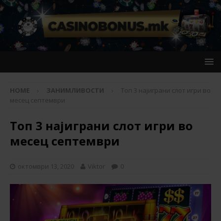
HOME
ЗАНИМЛИВОСТИ
Топ 3 најиграни слот игри во
месец септември
Топ 3 најиграни слот игри во
месец септември
октомври 13, 2020
Viktor
0