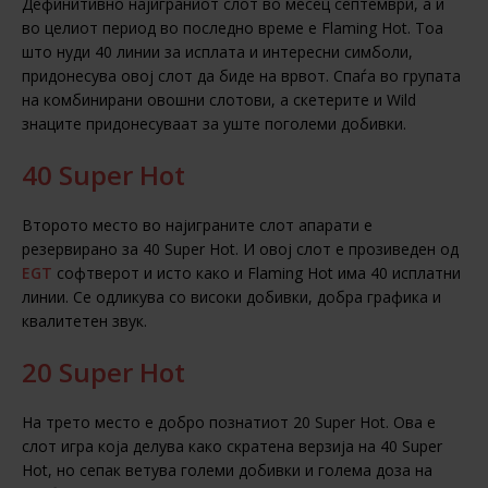
Дефинитивно најиграниот слот во месец септември, а и
во целиот период во последно време е Flaming Hot. Тоа
што нуди 40 линии за исплата и интересни симболи,
придонесува овој слот да биде на врвот. Спаѓа во групата
на комбинирани овошни слотови, а скетерите и Wild
знаците придонесуваат за уште поголеми добивки.
40 Super Hot
Второто место во најиграните слот апарати е
резервирано за 40 Super Hot. И овој слот е прозиведен од
ЕGT
софтверот и исто како и Flaming Hot има 40 исплатни
линии. Се одликува со високи добивки, добра графика и
квалитетен звук.
20 Super Hot
На трето место е добро познатиот 20 Super Hot. Ова е
слот игра која делува како скратена верзија на 40 Super
Hot, но сепак ветува големи добивки и голема доза на