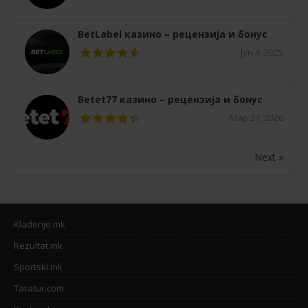
BetLabel казино – рецензија и бонус
Јун 4, 2025
Betet77 казино – рецензија и бонус
Мар 27, 2026
Next »
Kladenje.mk
Rezultat.mk
Sportski.mk
Taratur.com