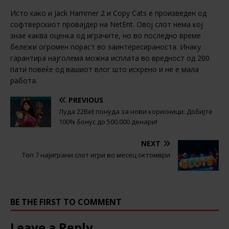
Исто како и Jack Hammer 2 и Copy Cats е произведен од
софтверскиот провајдер на NetEnt. Овој слот нема кој
знае каква оценка од играчите, но во последно време
бележи огромен пораст во заинтересираноста. Инаку
гарантира најголема можна исплата во вредност од 200
пати повеќе од вашиот влог што искрено и не е мала
работа.
PREVIOUS
Луда 22Bet понуда за нови корисници: Добијте
100% бонус до 500.000 денари!
NEXT
Топ 7 најиграни слот игри во месец октомври
BE THE FIRST TO COMMENT
Leave a Reply