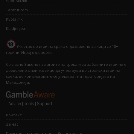
Sportski.mk
Taratur.com
Kvota.mk
Kladjenje.rs
Учество во игри на среќа е дозволено за лица со 18+
години. Играј одговорно!
Согласно Законот за игрите на среќа и за забавните игри не е
дозволено физичко лице да учествува во странски игри на
среќа, во кои влоговите се уплаќаат на територијата на
Македонија.
Контакт
За нас
Политика на приватност – Privacy policy