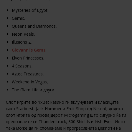
Mysteries of Egypt,
Gemix,
Queens and Diamonds,
Neon Reels,
Illusions 2,
Giovanni’s Gems
,
Elven Princesses,
4 Seasons,
Aztec Treasures,
Weekend In Vegas,
The Glam Life и други.
Слот игрите во 1xBet казино ги вклучуваат и класиците
како Starburst, Jack Hammer и Fruit Shop од Netent, додека
слот игрите од провајдерот Microgaming што сигурно ќе ги
препознаете се Thunderstruck, 300 Shields и Irish Eyes. Исто
така може да ги споменеме и прогресивните џекпоти на