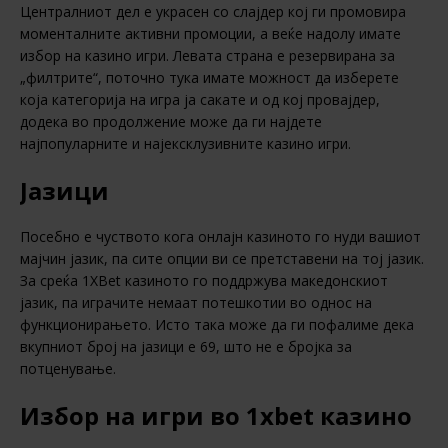
Централниот дел е украсен со слајдер кој ги промовира
моменталните активни промоции, а веќе надолу имате
избор на казино игри. Левата страна е резервирана за
„филтрите“, поточно тука имате можност да изберете
која категорија на игра ја сакате и од кој провајдер,
додека во продолжение може да ги најдете
најпопуларните и најексклузивните казино игри.
Јазици
Посебно е чуството кога онлајн казиното го нуди вашиот
мајчин јазик, па сите опции ви се претставени на тој јазик.
За среќа 1ХBet казиното го поддржува македонскиот
јазик, па играчите немаат потешкотии во однос на
функционирањето. Исто така може да ги пофалиме дека
вкупниот број на јазици е 69, што не е бројка за
потценување.
Избор на игри во 1xbet казино