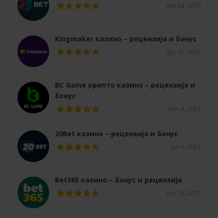
Јан 24, 2019
Kingmaker казино – рецензија и бонус
Јул 15, 2026
BC Game крипто казино – рецензија и
бонус
Сеп 4, 2024
20Bet казино – рецензија и бонус
Јул 1, 2021
Bet365 казино – бонус и рецензија
Јун 26, 2017