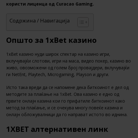
користи лиценца од Curacao Gaming.
Содржина / Навигација
Општо за 1xBet казино
1xBet казино нуди широк спектар на казино игри,
вклучувајќи слотови, игри на маса, видео покер, казино во
живо, овозможени од голем број провајдери, вклучувајќи
ги NetEnt, Playtech, Microgaming, Playson и други.
Исто така вреди да се напомене дека биткоинот е дел од
методите за плаќање на 1xBet. Ова казино е едно од
првите онлајн казина кои го прифатиле биткоинот како
метод за плаќање, и се очекува многу повеќе казина и
онлајн обложувалници да го направат истото во иднина.
1XBET алтернативен линк