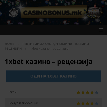
HOME
РЕЦЕНЗИИ ЗА ОНЛАЈН КАЗИНА – КАЗИНО
РЕЦЕНЗИИ
1xbet казино – рецензија
1xbet казино – рецензија
ОДИ НА 1XBET КАЗИНО
Игри
Бонус и промоции