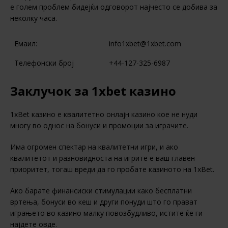
е голем проблем бидејќи одговорот најчесто се добива за
неколку часа.
Емаил:
info1xbet@1xbet.com
Телефонски број
+44-127-325-6987
Заклучок за 1xbet казино
1xBet казино е квалитетно онлајн казино кое не нуди
многу во однос на бонуси и промоции за играчите.
Има огромен спектар на квалитетни игри, и ако
квалитетот и разновидноста на игрите е ваш главен
приоритет, тогаш вреди да го пробате казиното на 1xBet.
Ако барате финансиски стимулации како бесплатни
вртења, бонуси во кеш и други понуди што го прават
играњето во казино малку повозбудливо, истите ќе ги
најдете овде.