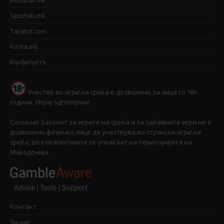
Sportski.mk
Taratur.com
Kvota.mk
Kladjenje.rs
Учество во игри на среќа е дозволено за лица со 18+
години. Играј одговорно!
Согласно Законот за игрите на среќа и за забавните игри не е
дозволено физичко лице да учествува во странски игри на
среќа, во кои влоговите се уплаќаат на територијата на
Македонија.
Контакт
За нас