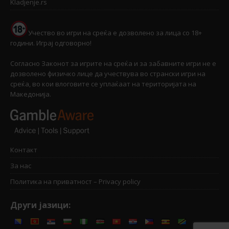
Kladjenje.rs
Учество во игри на среќа е дозволено за лица со 18+
години. Играј одговорно!
Согласно Законот за игрите на среќа и за забавните игри не е
дозволено физичко лице да учествува во странски игри на
среќа, во кои влоговите се уплаќаат на територијата на
Македонија.
Контакт
За нас
Политика на приватност – Privacy policy
Други јазици: