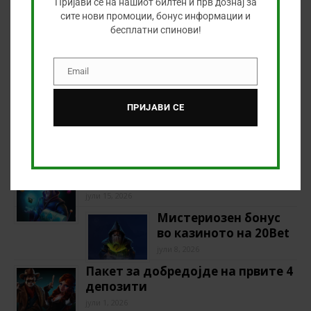
Пријави се на нашиот билтен и прв дознај за
сите нови промоции, бонус информации и
бесплатни спинови!
БОНУС ВЕСТИ И ИНФОРМАЦИИ
Бонус на вашиот втор депозит во
Email
Email
20Bet казино
август 5, 2026
ПРИЈАВИ СЕ
За сите корисници 50% бонус во
22Bit казино
јули 29, 2026
Cash Splash во среда во 22Bet
јули 15, 2026
Мистериозен бонус
во казиното на 20Bet
јули 8, 2026
Пакет за добредојде на првите 4
депозити
јули 1, 2026