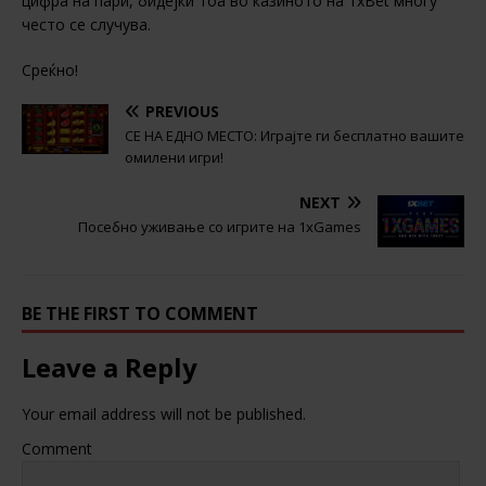
цифра на пари, бидејќи тоа во казиното на 1xBet многу
често се случува.
Среќно!
PREVIOUS
СЕ НА ЕДНО МЕСТО: Играјте ги бесплатно вашите
омилени игри!
NEXT
Посебно уживање со игрите на 1xGames
BE THE FIRST TO COMMENT
Leave a Reply
Your email address will not be published.
Comment