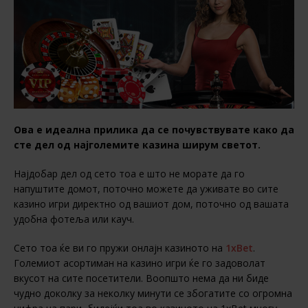
Ова е идеална прилика да се почувствувате како да
сте дел од најголемите казина ширум светот.
Најдобар дел од сето тоа е што не морате да го
напуштите домот, поточно можете да уживате во сите
казино игри директно од вашиот дом, поточно од вашата
удобна фотеља или кауч.
Сето тоа ќе ви го пружи онлајн казиното на
1xBet
.
Големиот асортиман на казино игри ќе го задоволат
вкусот на сите посетители. Воопшто нема да ни биде
чудно доколку за неколку минути се збогатите со огромна