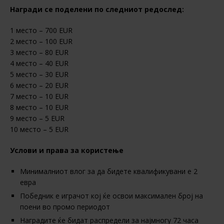
Награди се поделени по следниот редослед:
1 место – 700 EUR
2 место – 100 EUR
3 место – 80 EUR
4 место – 40 EUR
5 место – 30 EUR
6 место – 20 EUR
7 место – 10 EUR
8 место – 10 EUR
9 место – 5 EUR
10 место – 5 EUR
Услови и права за користење
Минималниот влог за да бидете квалификувани е 2
евра
Победник е играчот кој ќе освои максимален број на
поени во промо периодот
Наградите ќе бидат распредели за најмногу 72 часа