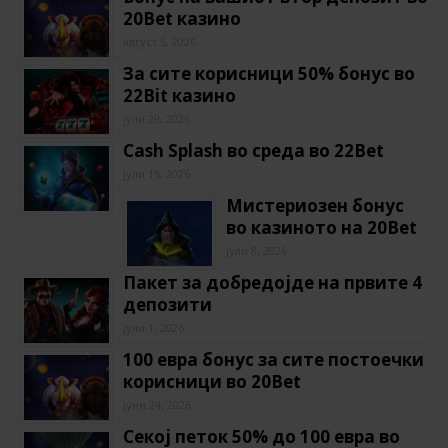
20Bet казино
август 5, 2026
За сите корисници 50% бонус во
22Bit казино
јули 29, 2026
Cash Splash во среда во 22Bet
јули 15, 2026
Мистериозен бонус
во казиното на 20Bet
јули 8, 2026
Пакет за добредојде на првите 4
депозити
јули 1, 2026
100 евра бонус за сите постоечки
корисници во 20Bet
јуни 24, 2026
Секој петок 50% до 100 евра во