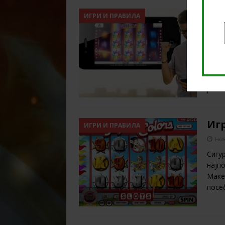
Он
ИГРИ И ПРАВИЛА
но
Сите
став
слот
нареч
расп
Иг
ИГРИ И ПРАВИЛА
но
Сигур
најпо
Маке
посе