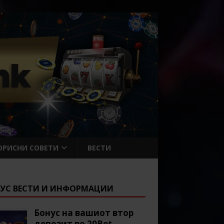
ОРИСНИ СОВЕТИ
ВЕСТИ
УС ВЕСТИ И ИНФОРМАЦИИ
Бонус на вашиот втор
депозит во 20Bet