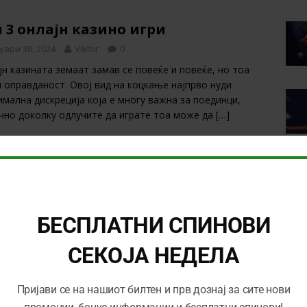
 3 онлајн казино игри
уари 30, 2024
Viktor
0
јн казината земаат замав се повеќе и повеќе, но тоа
и оправданост. Овој вид на коцкање најпрво нуди
имална дискреција која е многу важна за поединци,
чно доколку одлучите да играте тоа може да
[…]
лајн Рулет
кември 7, 2017
Viktor
0
БЕСПЛАТНИ СПИНОВИ
тот е една од најпознатите казино игри ширум светот.
к на време, онлајн рулетот стана дел од секое онлајн
СЕКОЈА НЕДЕЛА
о. Се разбира, доколку играте онлајн рулет, тогаш вам
 потребно само компјутер, телефон
[…]
Пријави се на нашиот билтен и прв дознај за сите нови