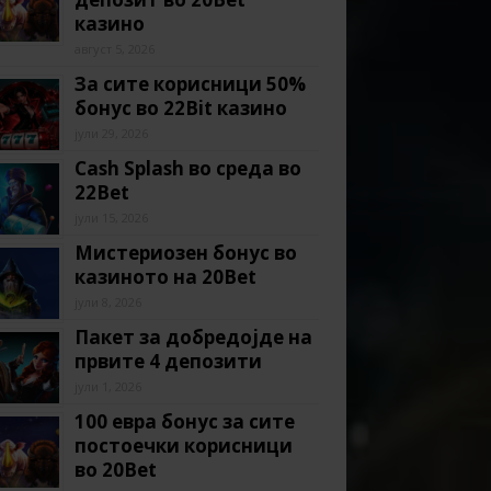
казино
август 5, 2026
За сите корисници 50%
бонус во 22Bit казино
јули 29, 2026
Cash Splash во среда во
22Bet
јули 15, 2026
Мистериозен бонус во
казиното на 20Bet
јули 8, 2026
Пакет за добредојде на
првите 4 депозити
јули 1, 2026
100 евра бонус за сите
постоечки корисници
во 20Bet