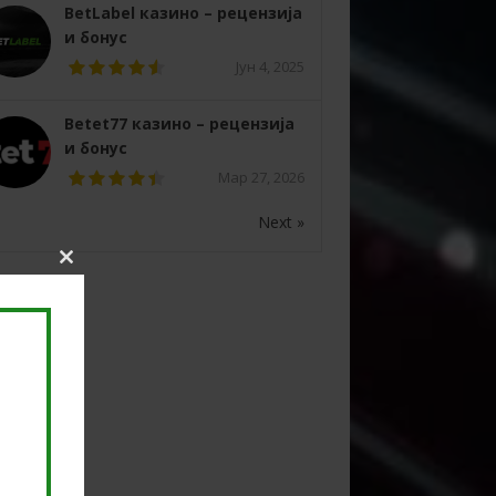
BetLabel казино – рецензија
и бонус
Јун 4, 2025
Betet77 казино – рецензија
и бонус
Мар 27, 2026
Next »
Close
this
module