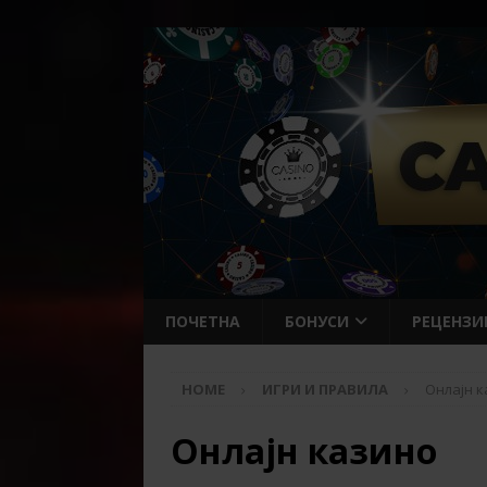
ПОЧЕТНА
БОНУСИ
РЕЦЕНЗИ
HOME
ИГРИ И ПРАВИЛА
Онлајн 
Онлајн казино