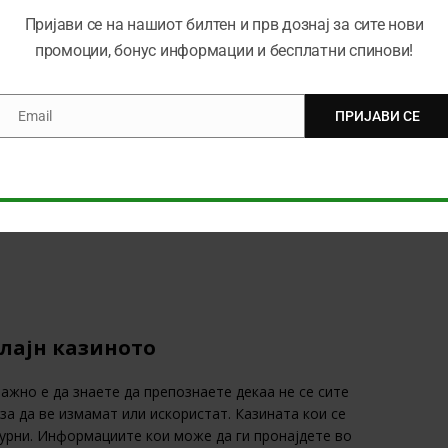
Пријави се на нашиот билтен и прв дознај за сите нови
промоции, бонус информации и бесплатни спинови!
 ги наведеме игрите кои ги има скоро секое онлајн
Email
ПРИЈАВИ СЕ
Email
лајн казиното
важно е да знаете да препознаете декаа не се сите
 за да ве измамат или искористат. Казината кои се
гурни. Информациите кои може да ги пронајдете во