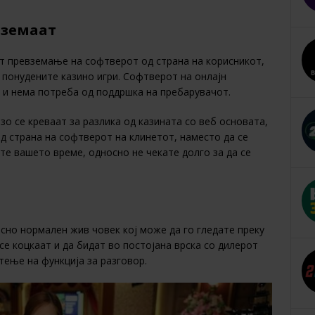
вземаат
ат превземање на софтверот од страна на корисникот,
а понудените казино игри. Софтверот на онлајн
р и нема потреба од поддршка на пребарувачот.
зо се креваат за разлика од казината со веб основата,
од страна на софтверот на клинетот, наместо да се
ите вашето време, односно не чекате долго за да се
нсно нормален жив човек кој може да го гледате преку
се коцкаат и да бидат во постојана врска со дилерот
тење на функција за разговор.