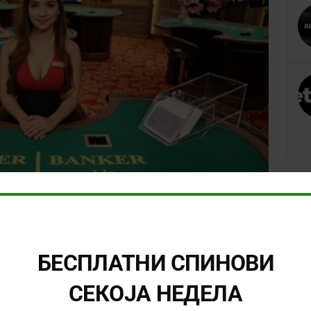
БЕСПЛАТНИ СПИНОВИ
е, односно тие бараат многу посебно внимание и
о живо обично е студио и вработува неколку луѓе кои
СЕКОЈА НЕДЕЛА
Т менаџерите кои го одржуваат софтверот и ги
о.