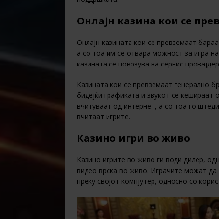
Онлајн казина кои се пре
Онлајн казината кои се превземаат бара
а со тоа им се отвара можност за игра н
казината се поврзува на сервис провајде
Казината кои се превземаат генерално бр
бидејќи графиката и звукот се кешираат 
вчитуваат од интернет, а со тоа го штед
вчитаат игрите.
Казино игри во живо
Казино игрите во живо ги води дилер, од
видео врска во живо. Играчите можат да 
преку својот компјутер, односно со корис