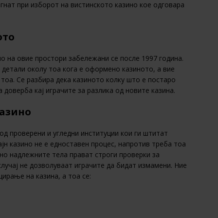
гнат при изборот на вистинското казино кое одговара
ото
но на овие простори забележани се после 1997 година.
 детали околу тоа кога е оформено казиното, а вие
тоа. Се разбира дека казиното колку што е постаро
 доверба кај играчите за разлика од новите казина.
казино
од проверени и угледни институции кои ги штитат
јн казино не е едноставен процес, напротив треба тоа
но надлежните тела прават строги проверки за
случај не дозволуваат играчите да бидат измамени. Ние
ирање на казина, а тоа се: