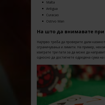
Malta
Antigua
Curacao
Ostrvo Man
На што да внимавате при 
Најпрво треба да проверите дали казино
ограничувања и лимити. На пример, некои 
изиграте три пати за да може да направит
односно да достигнете одредена сума на п