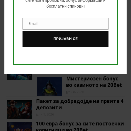
сите нови промоции, бонус информации и
БОНУС ВЕСТИ И ИНФОРМАЦИИ
бесплатни спинови!
Бонус на вашиот втор депозит во
20Bet казино
Email
Email
август 5, 2026
ПРИЈАВИ СЕ
За сите корисници 50% бонус во
22Bit казино
јули 29, 2026
Cash Splash во среда во 22Bet
јули 15, 2026
Мистериозен бонус
во казиното на 20Bet
јули 8, 2026
Пакет за добредојде на првите 4
депозити
јули 1, 2026
100 евра бонус за сите постоечки
корисници во 20Bet