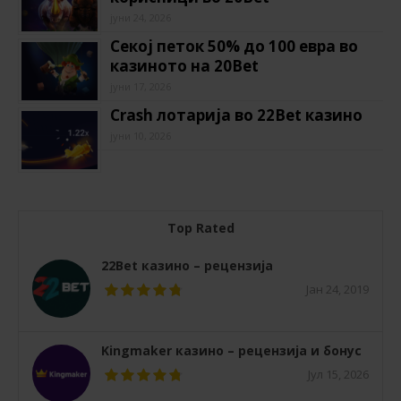
јуни 24, 2026
Секој петок 50% до 100 евра во
казиното на 20Bet
јуни 17, 2026
Crash лотарија во 22Bet казино
јуни 10, 2026
Top Rated
22Bet казино – рецензија
Јан 24, 2019
Kingmaker казино – рецензија и бонус
Јул 15, 2026