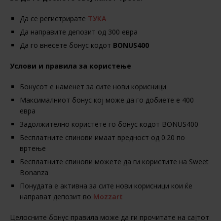
Да се регистрирате
ТУКА
Да направите депозит од 300 евра
Да го внесете бонус кодот
BONUS400
Услови и правила за користење
Бонусот е наменет за сите нови корисници
Максималниот бонус кој може да го добиете е 400
евра
Задолжително користете го бонус кодот BONUS400
Бесплатните спинови имаат вредност од 0.20 по
вртење
Бесплатните спинови можете да ги користите на Sweet
Bonanza
Понудата е активна за сите нови корисници кои ќе
направат депозит во
Mozzart
Целосните бонус правила може да ги прочитате на сајтот