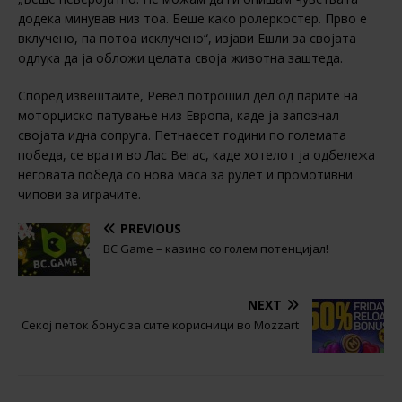
додека минував низ тоа. Беше како ролеркостер. Прво е
вклучено, па потоа исклучено“, изјави Ешли за својата
одлука да ја обложи целата своја животна заштеда.
Според извештаите, Ревел потрошил дел од парите на
моторџиско патување низ Европа, каде ја запознал
својата идна сопруга. Петнаесет години по големата
победа, се врати во Лас Вегас, каде хотелот ја одбележа
неговата победа со нова маса за рулет и промотивни
чипови за играчите.
PREVIOUS
BC Game – казино со голем потенцијал!
NEXT
Секој петок бонус за сите корисници во Mozzart