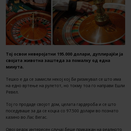
Тој освои неверојатни 195.000 долари, дуплирајќи ја
својата животна заштеда за помалку од една
минута.
Тешко е да се замисли некој кој би ризикувал се што има
на едно вртење на рулетот, но токму тоа го направи Ешли
Ревел.
Тој го продаде својот дом, целата гардероба и се што
поседуваше за да се коцка со 97.500 долари во познато
казино во Лас Вегас.
Овој редок интересен случај беше прикажан на реалното