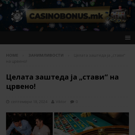
HOME
ЗАНИМЛИВОСТИ
Целата заштеда ја „стави“
на црвeно!
Целата заштеда ја „стави“ на
црвeно!
септември 18, 2024
Viktor
0