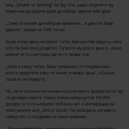
шоу „Double or Nothing“ на Sky One, каде гледачите му
помогнаа да одлучи дали да избере црвено или црно.
„Само се молев да изберам правилно… и дека ќе биде
црвено“, изјави за CNN тогаш.
Ешли откри дека неговиот татко бил против идејата, како
што би бил секој родител. Таткото му рекол дека е „лошо
момче“ и го советувал да не го прави тоа.
„Како и секој татко, беше загрижен, ги гледаше како
моите пријатели како се женат и имаат деца“, објасни
Ешли во интервјуто.
Но, сите сомнежи исчезнаа кога неговиот храбар потег му
ги дуплира парите. Ревел освои неверојатни 195.000
долари, што го направи глобален хит и инспирација за
ново реално шоу „Red or Black.“ По победата, неговото
семејство го поздрави со шише шампањ.
„Беше неверојатно. Не можам да ги опишам чувствата