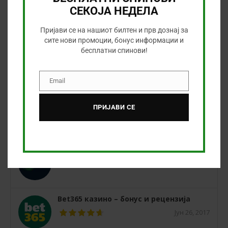
22Bet казино – рецензија
СЕКОЈА НЕДЕЛА
Јан 24, 2019
Пријави се на нашиот билтен и прв дознај за
сите нови промоции, бонус информации и
Kingmaker казино – рецензија и бонус
бесплатни спинови!
Јул 15, 2026
Email
Email
BC Game крипто казино – рецензија и
ПРИЈАВИ СЕ
бонус
Сеп 4, 2024
20Bet казино – рецензија и бонус
Јул 1, 2021
Bet365 казино – бонус и рецензија
Јун 26, 2017