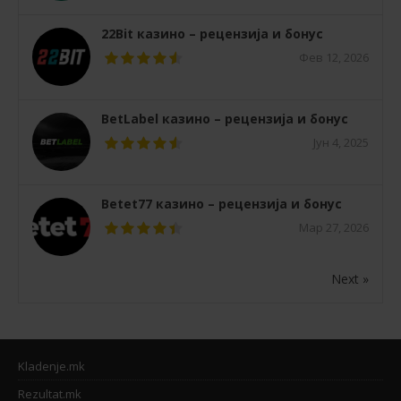
22Bit казино – рецензија и бонус
Фев 12, 2026
BetLabel казино – рецензија и бонус
Јун 4, 2025
Betet77 казино – рецензија и бонус
Мар 27, 2026
Next »
Kladenje.mk
Rezultat.mk