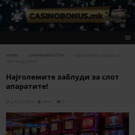
HOME
ЗАНИМЛИВОСТИ
Најголемите заблуди за
слот апаратите!
Најголемите заблуди за слот
апаратите!
јули 22, 2019
Viktor
0