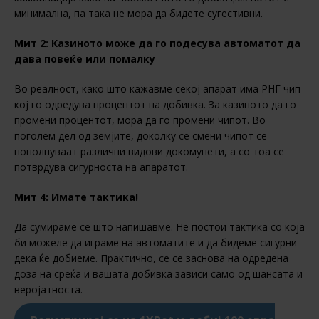
минимална, па така не мора да бидете сугестивни.
Мит 2: Казиното може да го подесува автоматот да
дава повеќе или помалку
Во реалност, како што кажавме секој апарат има РНГ чип
кој го одредува процентот на добивка. За казиното да го
промени процентот, мора да го промени чипот. Во
поголем дел од земјите, доколку се смени чипот се
пополнуваат различни видови докомунети, а со тоа се
потврдува сигурноста на апаратот.
Мит 4: Имате тактика!
Да сумираме се што напишавме. Не постои тактика со која
би можеле да играме на автоматите и да бидеме сигурни
дека ќе добиеме. Практично, се се заснова на одредена
доза на среќа и вашата добивка зависи само од шансата и
веројатноста.