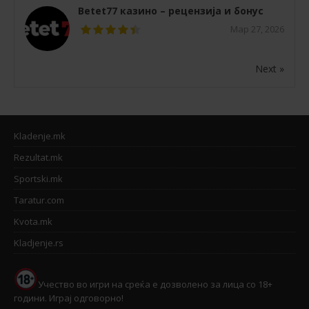
Betet77 казино – рецензија и бонус
Мар 27, 2026
Next »
Kladenje.mk
Rezultat.mk
Sportski.mk
Taratur.com
Kvota.mk
Kladjenje.rs
Учество во игри на среќа е дозволено за лица со 18+
години. Играј одговорно!