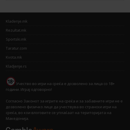
Kladenje.mk
Rezultat.mk
Sportski.mk
Taratur.com
Kvota.mk
Kladjenje.rs
Учество во игри на среќа е дозволено за лица со 18+
години. Играј одговорно!
Согласно Законот за игрите на среќа и за забавните игри не е
дозволено физичко лице да учествува во странски игри на
среќа, во кои влоговите се уплаќаат на територијата на
Македонија.