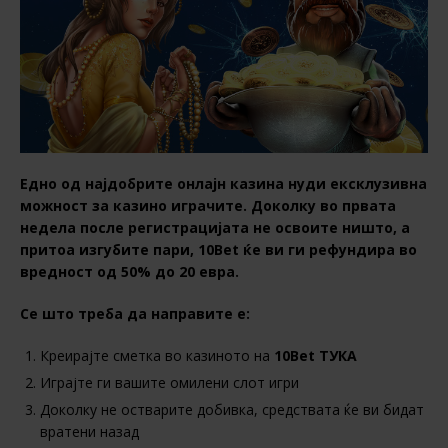
Едно од најдобрите онлајн казина нуди ексклузивна
можност за казино играчите. Доколку во првата
недела после регистрацијата не освоите ништо, а
притоа изгубите пари, 10Bet ќе ви ги рефундира во
вредност од
50% до 20 евра.
Се што треба да направите е:
Креирајте сметка во казиното на
10Bet ТУКА
Играјте ги вашите омилени слот игри
Доколку не остварите добивка, средствата ќе ви бидат
вратени назад