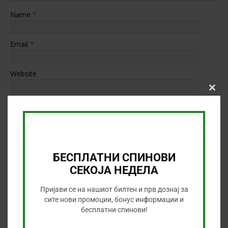
Name
*
Email
*
Website
Clos
this
Save my name, email, and website in this browser for the
modu
next time I comment.
БЕСПЛАТНИ СПИНОВИ
СЕКОЈА НЕДЕЛА
БОНУС ВЕСТИ И ИНФОРМАЦИИ
Пријави се на нашиот билтен и прв дознај за
Бонус на вашиот втор депозит во
сите нови промоции, бонус информации и
бесплатни спинови!
20Bet казино
август 5, 2026