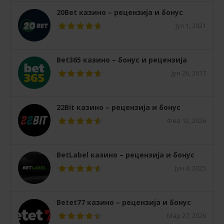
20Bet казино – рецензија и бонус
Јул 1, 2021
Bet365 казино – бонус и рецензија
Јун 26, 2017
22Bit казино – рецензија и бонус
Фев 12, 2026
BetLabel казино – рецензија и бонус
Јун 4, 2025
Betet77 казино – рецензија и бонус
Мар 27, 2026