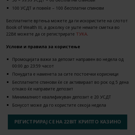
100 УСДТ и повеќе – 100 бесплатни спинови
Бесплатните вртења можете да ги искористите на слотот
Book of Wealth III, а доколку се уште немате сметка во
22Bit можете да се регистрирате
ТУКА
.
Услови и правила за користење
Промоцијата важи за депозит направен во недела од
00:00 до 23:59 часот
Понудата е наменета за сите постоечки корисници
Бесплатните спинови ќе се активираат во рок од 5 дена
откако ќе направите депозит
Минималниот квалификуван депозит е 20 УСДТ
Бонусот може да го користите секоја недела
РЕГИСТРИРАЈ СЕ НА 22BIT КРИПТО КАЗИНО