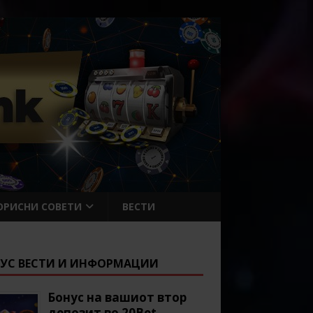
ОРИСНИ СОВЕТИ
ВЕСТИ
УС ВЕСТИ И ИНФОРМАЦИИ
Бонус на вашиот втор
депозит во 20Bet