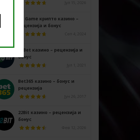
Јул 15, 2026
BC Game крипто казино –
рецензија и бонус
Сеп 4, 2024
20Bet казино – рецензија и
бонус
Јул 1, 2021
Bet365 казино – бонус и
рецензија
Јун 26, 2017
22Bit казино – рецензија и
бонус
Фев 12, 2026