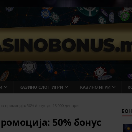
И
КАЗИНО СЛОТ ИГРИ
КАЗИНО ИГРИ
К
на промоција: 50% бонус до 18.000 денари
БОН
промоција: 50% бонус