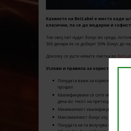
Казиното на
BetLabel
е место каде ш
класични, па се до модерни и софист
Тие овој пат нудат бонус во среда, поточ
300 денари ќе си добијат 50% бонус до на
Доколку се уште немате сметка во
BetLa
Услови и правила за користење
Понудата важи за корисници кои им
профил
Квалификувани се сите играчи кои у
дена во текот на претходната седм
Минималниот квалификуван депозит
Максималниот бонус кој може да го
Понудата не ги вклучува следниве игр