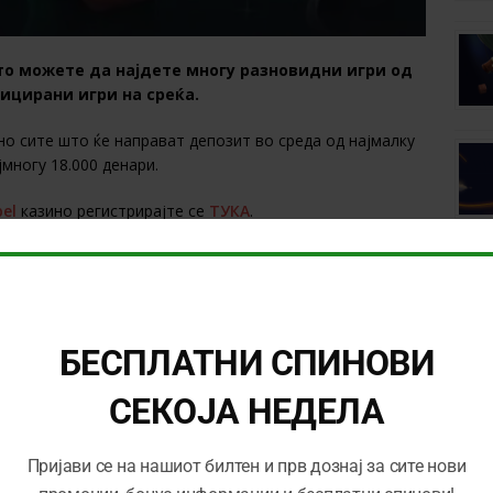
то можете да најдете многу разновидни игри од
ицирани игри на среќа.
но сите што ќе направат депозит во среда од најмалку
јмногу 18.000 денари.
bel
казино регистрирајте се
ТУКА
.
аат потврден телефонски број, адреса и пополнет
БЕСПЛАТНИ СПИНОВИ
платиле најмалку 617 денари во рок од 4 или повеќе
ица
СЕКОЈА НЕДЕЛА
 е 300 денари
 добиете е 18.000 денари
Пријави се на нашиот билтен и прв дознај за сите нови
и: PF CS:GO, PF Dice, PF Roulette, PF Pokerlight, Lucky