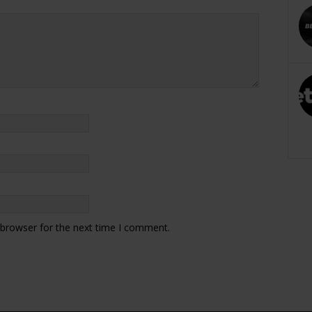
 browser for the next time I comment.