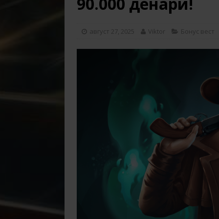
90.000 денари!
август 27, 2025
Viktor
Бонус вест