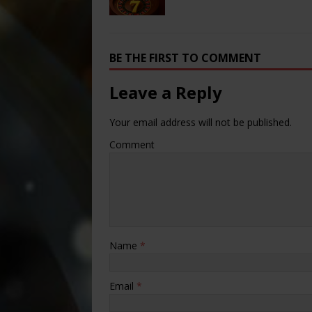
BE THE FIRST TO COMMENT
Leave a Reply
Your email address will not be published.
Comment
Name
*
Email
*