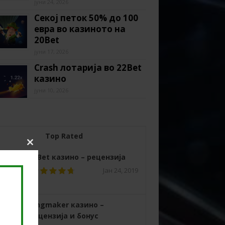
јуни 24, 2026
Секој петок 50% до 100
евра во казиното на
20Bet
јуни 17, 2026
Crash лотарија во 22Bet
казино
јуни 10, 2026
Top Rated
Close
this
22Bet казино – рецензија
module
Јан 24, 2019
Kingmaker казино –
рецензија и бонус