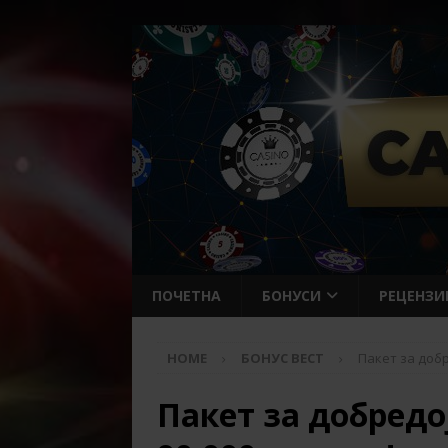
ПОЧЕТНА
БОНУСИ
РЕЦЕНЗИ
HOME
БОНУС ВЕСТ
Пакет за добр
Пакет за добредо