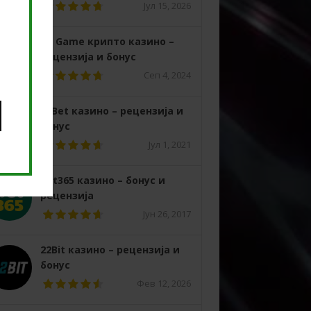
Јул 15, 2026
BC Game крипто казино –
рецензија и бонус
Сеп 4, 2024
20Bet казино – рецензија и
бонус
Јул 1, 2021
Bet365 казино – бонус и
рецензија
Јун 26, 2017
22Bit казино – рецензија и
бонус
Фев 12, 2026