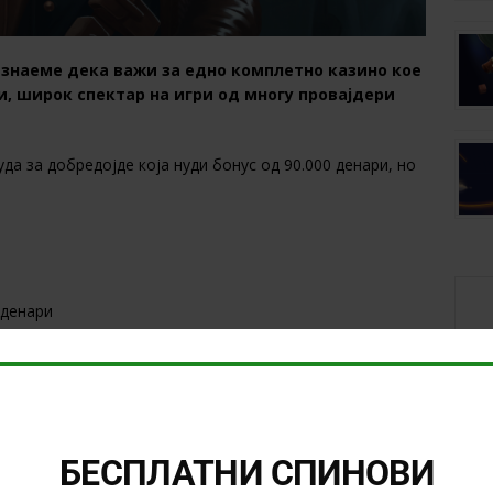
знаеме дека важи за едно комплетно казино кое
, широк спектар на игри од многу провајдери
да за добредојде која нуди бонус од 90.000 денари, но
 денари
начин:
 18.000 денари и 30 бесплатни вртења
БЕСПЛАТНИ СПИНОВИ
 денари и 35 бесплатни спинови
 денари и 40 бесплатни спинови