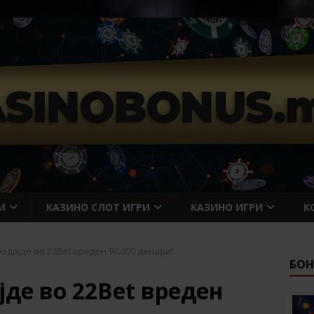
И
КАЗИНО СЛОТ ИГРИ
КАЗИНО ИГРИ
К
едојде во 22Bet вреден 90.000 денари!
БОН
јде во 22Bet вреден