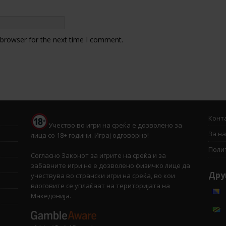
 browser for the next time I comment.
Конт
Учество во игри на среќа е дозволено за
За на
лица со 18+ години. Играј одговорно!
Полит
Согласно Законот за игрите на среќа и за
забавните игри не е дозволено физичко лице да
Дру
учествува во странски игри на среќа, во кои
влоговите се уплаќаат на територијата на
Македонија.