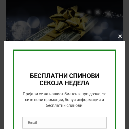
Clos
this
modu
Бесплатни вртења
БЕСПЛАТНИ СПИНОВИ
СЕКОЈА НЕДЕЛА
Некои казина наместо да ви нудат бонус, ви нудат ваков
тип на бонус без депозит. Познати се и како „freespins“
Пријави се на нашиот билтен и прв дознај за
или бесплатни вртења. Вие ја бирате играта на која ќе ви
сите нови промоции, бонус информации и
бидат доделени, воглавно се доделуваат на
бесплатни спинови!
најпопуларните игри на слот апаратите. Верувале или не,
може да освоите огромни пари, без уплаќање ни денар,
само ако среќата е на ваша страна.
Email
Email