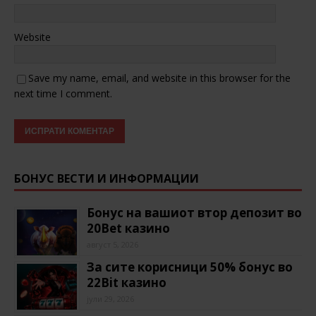
Website
Save my name, email, and website in this browser for the
next time I comment.
БОНУС ВЕСТИ И ИНФОРМАЦИИ
Бонус на вашиот втор депозит во
20Bet казино
август 5, 2026
За сите корисници 50% бонус во
22Bit казино
јули 29, 2026