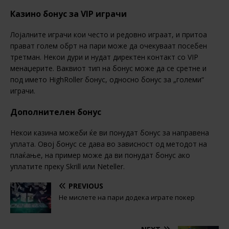
Казино бонус за VIP играчи
Лојалните играчи кои често и редовно играат, и притоа
прават голем обрт на пари може да очекуваат посебен
третман. Некои дури и нудат директен контакт со VIP
менаџерите. Ваквиот тип на бонус може да се сретне и
под името HighRoller бонус, односно бонус за „големи“
играчи.
Дополнителен бонус
Некои казина можеби ќе ви понудат бонус за направена
уплата. Овој бонус се дава во зависност од методот на
плаќање, на пример може да ви понудат бонус ако
уплатите преку Skrill или Neteller.
PREVIOUS
Не мислете на пари додека играте покер