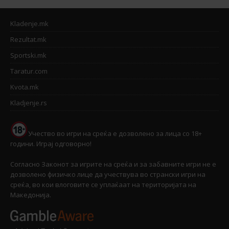
Kladenje.mk
Rezultat.mk
Sportski.mk
Taratur.com
Kvota.mk
Kladjenje.rs
Учество во игри на среќа е дозволено за лица со 18+
години. Играј одговорно!
Согласно Законот за игрите на среќа и за забавните игри не е
дозволено физичко лице да учествува во странски игри на
среќа, во кои влоговите се уплаќаат на територијата на
Македонија.