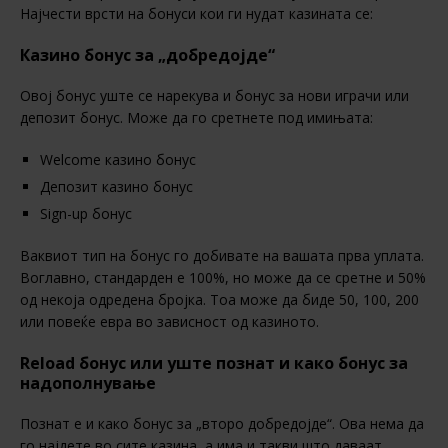
Најчести врсти на бонуси кои ги нудат казината се:
Казино бонус за „добредојде“
Овој бонус уште се нарекува и бонус за нови играчи или
депозит бонус. Може да го сретнете под имињата:
Welcome казино бонус
Депозит казино бонус
Sign-up бонус
Ваквиот тип на бонус го добивате на вашата прва уплата.
Воглавно, стандарден е 100%, но може да се сретне и 50%
од некоја одредена бројка. Тоа може да биде 50, 100, 200
или повеќе евра во зависност од казиното.
Reload бонус или уште познат и како бонус за
надополнување
Познат е и како бонус за „второ добредојде“. Ова нема да
го најдете во сите казина, а има и такви што даваат