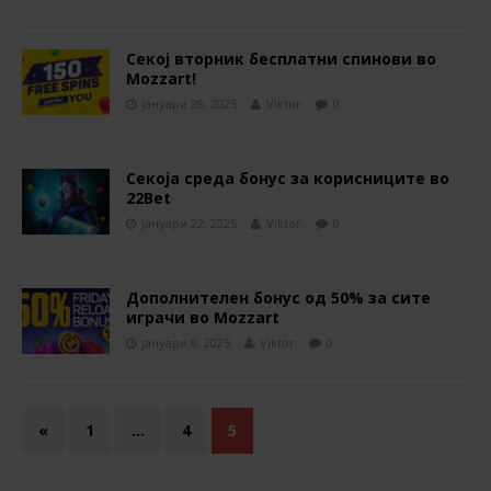
Секој вторник бесплатни спинови во
Mozzart!
јануари 28, 2025
Viktor
0
Секоја среда бонус за корисниците во
22Bet
јануари 22, 2025
Viktor
0
Дополнителен бонус од 50% за сите
играчи во Mozzart
јануари 8, 2025
Viktor
0
«
1
…
4
5