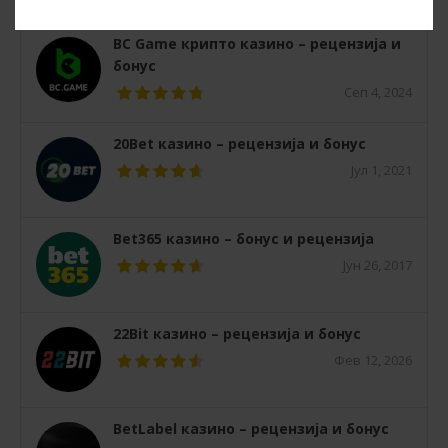
BC Game крипто казино – рецензија и
бонус
Сеп 4, 2024
20Bet казино – рецензија и бонус
Јул 1, 2021
Bet365 казино – бонус и рецензија
Јун 26, 2017
22Bit казино – рецензија и бонус
Фев 12, 2026
BetLabel казино – рецензија и бонус