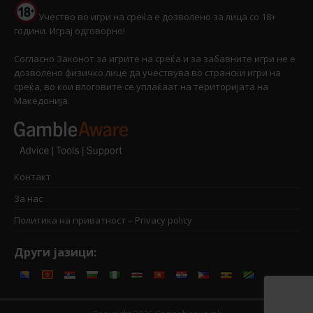
Учество во игри на среќа е дозволено за лица со 18+
години. Играј одговорно!
Согласно Законот за игрите на среќа и за забавните игри не е
дозволено физичко лице да учествува во странски игри на
среќа, во кои влоговите се уплаќаат на територијата на
Македонија.
Контакт
За нас
Политика на приватност – Privacy policy
Други јазици: