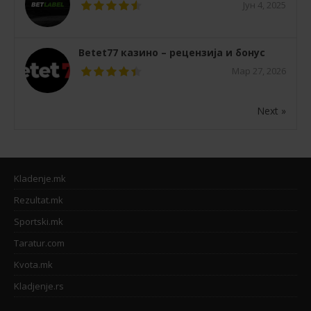
Јун 4, 2025
Betet77 казино – рецензија и бонус
Мар 27, 2026
Next »
Kladenje.mk
Rezultat.mk
Sportski.mk
Taratur.com
Kvota.mk
Kladjenje.rs