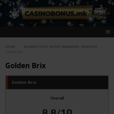
HOME
КАЗИНО СЛОТ ИГРИ / МАШИНИ / АПАРАТИ
Golden Brix
Golden Brix
Golden Brix
Overall
8.8/10