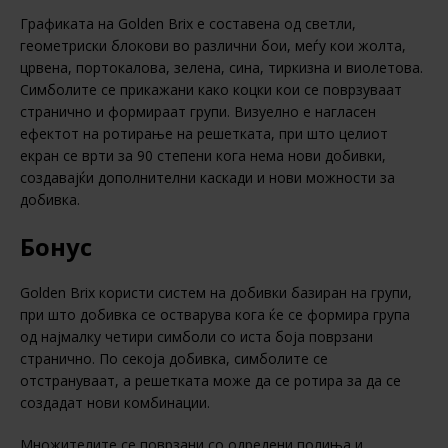
Графиката на Golden Brix е составена од светли,
геометриски блокови во различни бои, меѓу кои жолта,
црвена, портокалова, зелена, сина, тиркизна и виолетова.
Симболите се прикажани како коцки кои се поврзуваат
странично и формираат групи. Визуелно е нагласен
ефектот на ротирање на решетката, при што целиот
екран се врти за 90 степени кога нема нови добивки,
создавајќи дополнителни каскади и нови можности за
добивка.
Бонус
Golden Brix користи систем на добивки базиран на групи,
при што добивка се остварува кога ќе се формира група
од најмалку четири симболи со иста боја поврзани
странично. По секоја добивка, симболите се
отстрануваат, а решетката може да се ротира за да се
создадат нови комбинации.
Множителите се поврзани со одредени полиња и