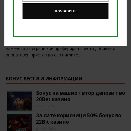
Golden Brix е слот игра со многу ниска волатилност (1/5) и
ПРИЈАВИ СЕ
стапка на добивка од 20%, што ја прави стабилна и
динамична за подолги сесии на играње. Играта нуди
интересна механика со ротирачка и проширлива решетка,
систем на множители и бонус бесплатни вртења. Со
максимална добивка од 1500 пати од влогот, оваа игра е
наменета за играчи кои преферираат чести добивки и
иновативен пристап во слот игрите.
БОНУС ВЕСТИ И ИНФОРМАЦИИ
Бонус на вашиот втор депозит во
20Bet казино
август 5, 2026
За сите корисници 50% бонус во
22Bit казино
јули 29, 2026